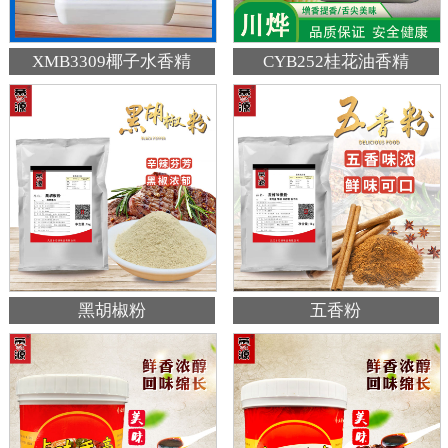
XMB3309椰子水香精
CYB252桂花油香精
黑胡椒粉
五香粉