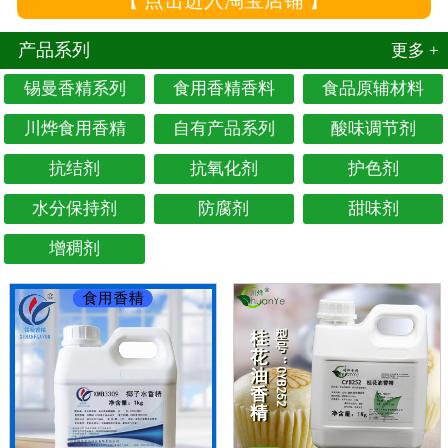
【 点击进入淘宝店铺 】
产品系列
更多 +
锡曼香精系列
食用香精香料
食品原辅材料
川烨食用香精
自有产品系列
酸味调节剂
抗结剂
抗氧化剂
护色剂
水分保持剂
防腐剂
甜味剂
增稠剂