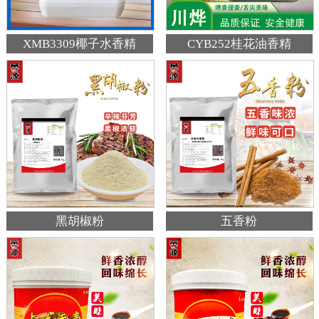
XMB3309椰子水香精
CYB252桂花油香精
黑胡椒粉
五香粉