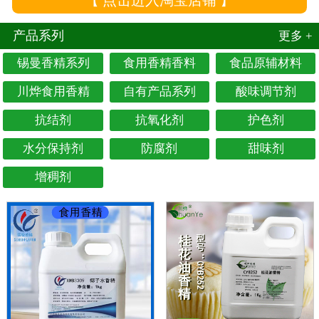
【 点击进入淘宝店铺 】
产品系列
更多 +
锡曼香精系列
食用香精香料
食品原辅材料
川烨食用香精
自有产品系列
酸味调节剂
抗结剂
抗氧化剂
护色剂
水分保持剂
防腐剂
甜味剂
增稠剂