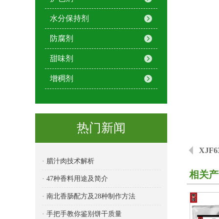
水分保持剂
防腐剂
甜味剂
增稠剂
热门新闻
XJF
· 腊汁肉技术解析
相关产
· 47种香料用途及简介
· 南北香肠配方及28种制作方法
· 手把手教你鉴别饼干质量